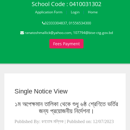
School Code : 0410031302
Application Form
Login
Home
02333304837, 01556534300
ranatoshmallick@yahoo.com, 107794@bise-ctg.gov.bd
Fees Payment
Single Notice View
১ম অপেক্ষমান তালিকা থেকে শুধু ৬ষ্ঠ শ্রেণিতে ভর্তির
জন্য প্রয়োজনীয় নির্দেশনা।
Published By: রণতোষ মল্লিক | Published on: 12/07/2023