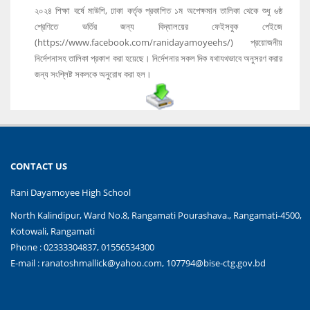
২০২৪ শিক্ষা বর্ষে মাউশি, ঢাকা কর্তৃক প্রকাশিত ১ম অপেক্ষমান তালিকা থেকে শুধু ৬ষ্ঠ
শ্রেণিতে ভর্তির জন্য বিদ্যালয়ের ফেইসবুক পেইজে
(https://www.facebook.com/ranidayamoyeehs/) প্রয়োজনীয়
নির্দেশনাসহ তালিকা প্রকাশ করা হয়েছে। নির্দেশনার সকল দিক যথাযথভাবে অনুসরণ করার
জন্য সংশ্লিষ্ট সকলকে অনুরোধ করা হল।
CONTACT US
Rani Dayamoyee High School
North Kalindipur, Ward No.8, Rangamati Pourashava., Rangamati-4500,
Kotowali, Rangamati
Phone : 02333304837, 01556534300
E-mail :
ranatoshmallick@yahoo.com, 107794@bise-ctg.gov.bd